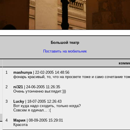
Большой театр
Поставить на мобильник
комм
1
mashunya
| 22-02-2005 14:48:56
фонарь красивый, то, что на просвете тоже и само сочетание тож
2
ni321
| 24-06-2005 11:26:35
Очень утонченно выглядит:)))
3
Lucky
| 18-07-2005 12:26:43
Вот куда надо сходить, только когда?
Совсем я одичал... :(
4
Мария
| 08-09-2005 15:29:01
Красота