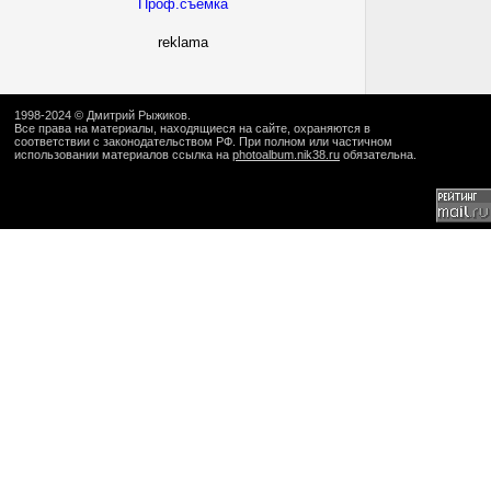
Проф.съемка
reklama
1998-2024 ©
Дмитрий Рыжиков
.
Все права на материалы, находящиеся на сайте, охраняются в
соответствии с законодательством РФ. При полном или частичном
использовании материалов ссылка на
photoalbum.nik38.ru
обязательна.