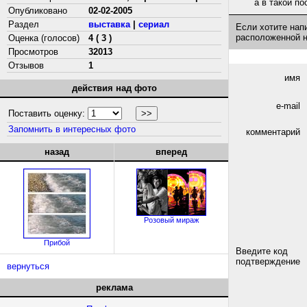
а в такой п
Опубликовано
02-02-2005
Раздел
выставка
|
сериал
Если хотите нап
расположенной 
Оценка (голосов)
4 ( 3 )
Просмотров
32013
Отзывов
1
имя
действия над фото
e-mail
Поставить оценку:
Запомнить в интересных фото
комментарий
назад
вперед
Розовый мираж
Прибой
Введите код
подтверждение
вернуться
реклама