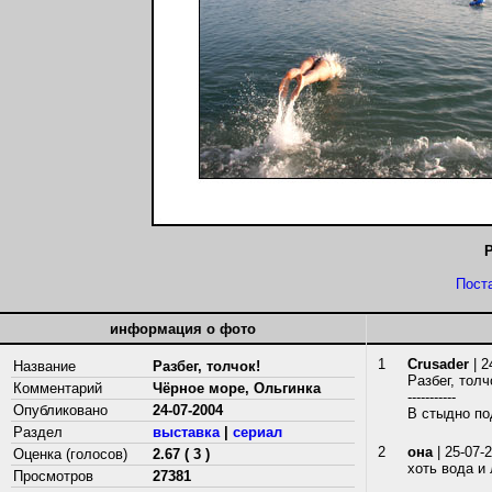
Р
Пост
информация о фото
1
Crusader
| 2
Название
Разбег, толчок!
Разбег, толч
Комментарий
Чёрное море, Ольгинка
-----------
Опубликовано
24-07-2004
B стыдно по
Раздел
выставка
|
сериал
2
она
| 25-07-
Оценка (голосов)
2.67 ( 3 )
хоть вода и 
Просмотров
27381