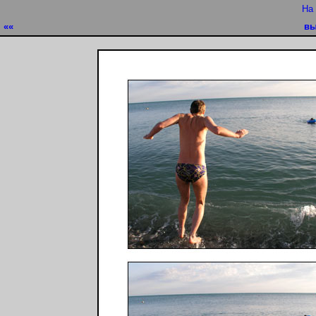
На
««
вы