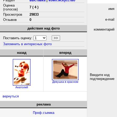
Раздел
выставка
|
комп.искусство
Оценка
7 ( 4 )
имя
(голосов)
Просмотров
29833
e-mail
Отзывов
0
действия над фото
комментарий
Поставить оценку:
Запомнить в интересных фото
назад
вперед
Введите код
подтверждение
Девушка в красном
Анатолий
вернуться
реклама
Проф.съемка