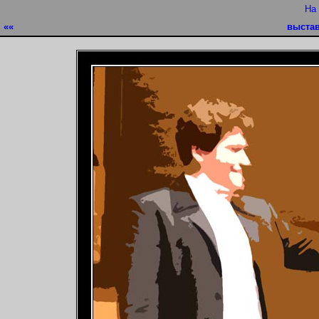
На
««
выста