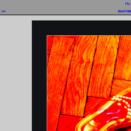
На
««
выста