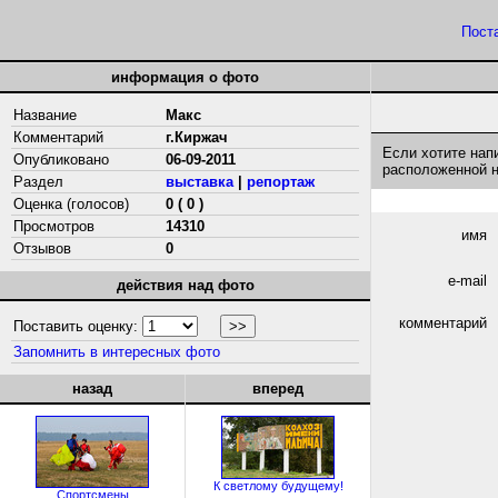
Пост
информация о фото
Название
Макс
Комментарий
г.Киржач
Если хотите нап
Опубликовано
06-09-2011
расположенной 
Раздел
выставка
|
репортаж
Оценка (голосов)
0 ( 0 )
Просмотров
14310
имя
Отзывов
0
e-mail
действия над фото
комментарий
Поставить оценку:
Запомнить в интересных фото
назад
вперед
К светлому будущему!
Спортсмены