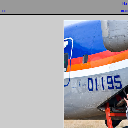
На
««
выс