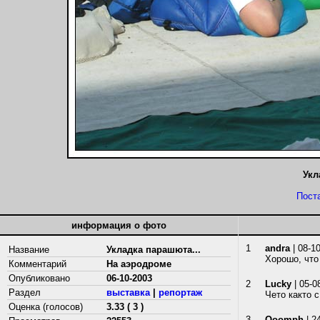
Укл
Пост
информация о фото
1
andra
| 08-1
Название
Укладка парашюта...
Хорошо, что
Комментарий
На аэродроме
Опубликовано
06-10-2003
2
Lucky
| 05-0
Раздел
выставка
|
репортаж
Чето както с
Оценка (голосов)
3.33 ( 3 )
3
Ooomph
| 2