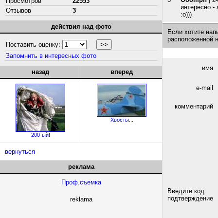
Просмотров
22553
интересно - 
Отзывов
3
:о)))
действия над фото
Если хотите нап
расположенной 
Поставить оценку:
Запомнить в интересных фото
имя
назад
вперед
e-mail
комментарий
Хвосты...
200-ый!
вернуться
реклама
Проф.съемка
Введите код
подтверждение
reklama