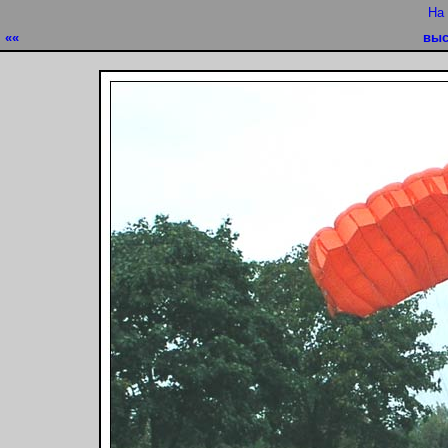
На
««
выс