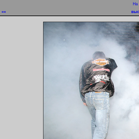
На
««
выс