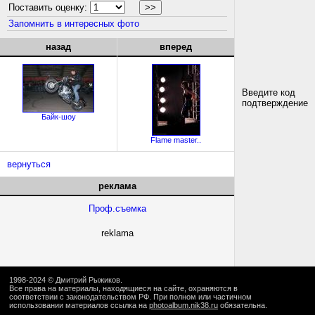
Поставить оценку:
Запомнить в интересных фото
назад
вперед
Введите код
подтверждение
Байк-шоу
Flame master..
вернуться
реклама
Проф.съемка
reklama
1998-2024 ©
Дмитрий Рыжиков
.
Все права на материалы, находящиеся на сайте, охраняются в
соответствии с законодательством РФ. При полном или частичном
использовании материалов ссылка на
photoalbum.nik38.ru
обязательна.