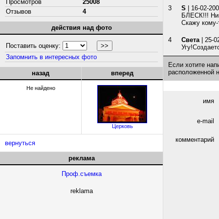
Просмотров
25008
3
S
| 16-02-200
Отзывов
4
БЛЕСК!!! Ни
Скажу кому-то
действия над фото
4
Света
| 25-0
Поставить оценку:
Угу!Создает
Запомнить в интересных фото
Если хотите нап
расположенной 
назад
вперед
Не найдено
имя
e-mail
Церковь
комментарий
вернуться
реклама
Проф.съемка
reklama