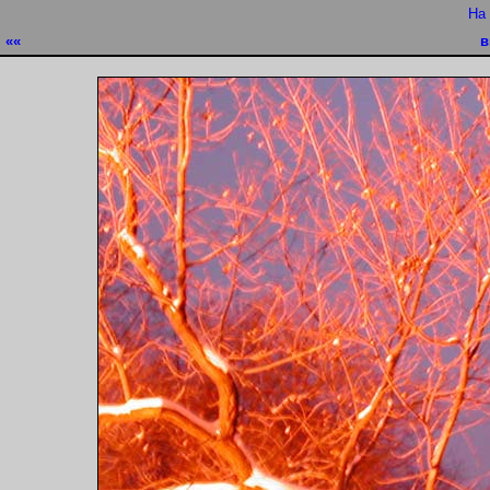
На
««
в