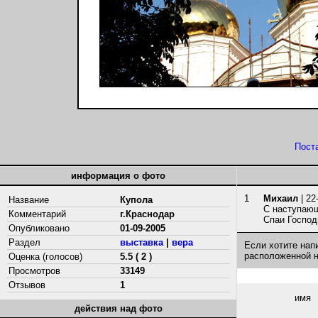
Пост
информация о фото
1
Михаил
| 22
Название
Купола
С наступаю
Комментарий
г.Краснодар
Спаи Господ
Опубликовано
01-09-2005
Раздел
выставка
|
вера
Если хотите нап
расположенной 
Оценка (голосов)
5.5 ( 2 )
Просмотров
33149
Отзывов
1
имя
действия над фото