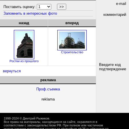
e-mail
Поставить оценку:
Запомнить в интересных фото
комментарий
назад
вперед
Строительство
Ростки из прошлого
Введите код
подтверждение
вернуться
реклама
Проф.съемка
reklama
1998-2024 ©
Дмитрий Рыжиков
.
Все права на материалы, находящиеся на сайте, охраняются в
соответствии с законодательством РФ. При полном или частичном
использовании материалов ссылка на
photoalbum.nik38.ru
обязательна.