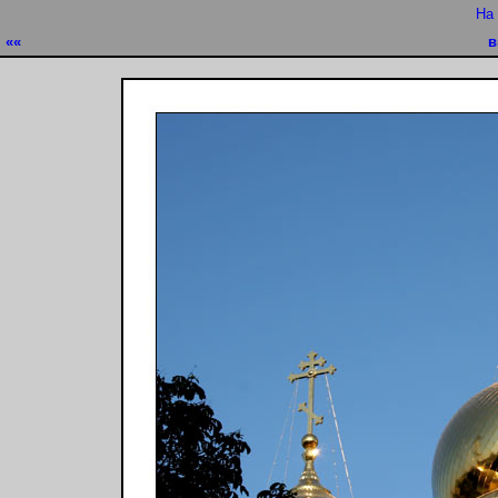
На
««
в