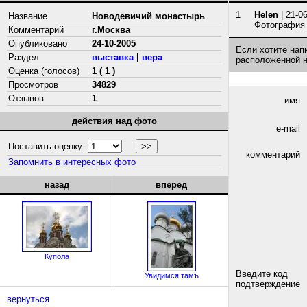
1
Helen
| 21-0
Название
Новодевичий монастырь
Фотография 
Комментарий
г.Москва
Опубликовано
24-10-2005
Если хотите нап
Раздел
выставка
|
вера
расположенной 
Оценка (голосов)
1 ( 1 )
Просмотров
34829
Отзывов
1
имя
действия над фото
e-mail
Поставить оценку:
комментарий
Запомнить в интересных фото
назад
вперед
Купола
Введите код
Увидимся тамъ
подтверждение
вернуться