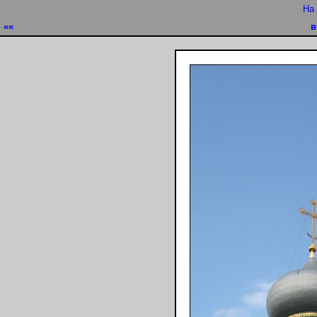
На
««
в