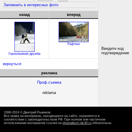
Запомнить в интересных фото
назад
вперед
Рафтинг
Введите код
подтверждение
Горнолыжная дружба
вернуться
реклама
Проф.съемка
reklama
1998-2024 ©
Дмитрий Рыжиков
.
Все права на материалы, находящиеся на сайте, охраняются в
соответствии с законодательством РФ. При полном или частичном
использовании материалов ссылка на
photoalbum.nik38.ru
обязательна.