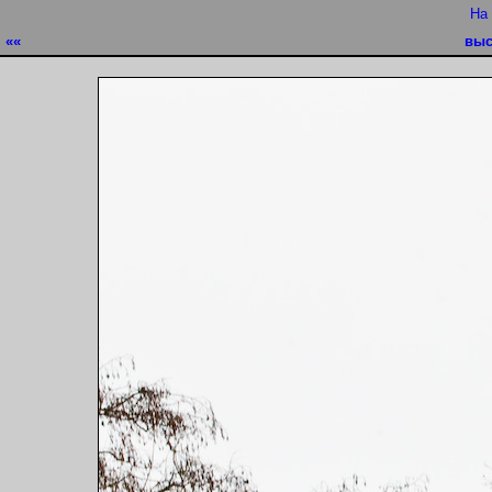
На
««
выс