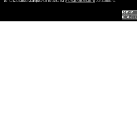
использовании материалов ссылка на
photoalbum.nik38.ru
обязательна.