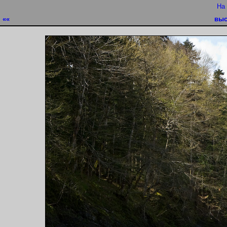
На
««
выс