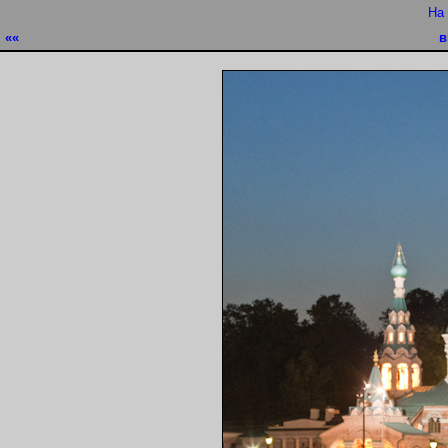
На
««
в