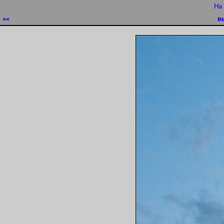
На
««
в