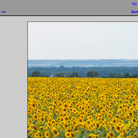
На
««
вы