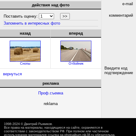
e-mail
действия над фото
комментарий
Поставить оценку:
Запомнить в интересных фото
назад
вперед
Снопы
Отбойник
Введите код
подтверждение
вернуться
реклама
Проф.съемка
reklama
1998-2024 ©
Дмитрий Рыжиков
.
Все права на материалы, находящиеся на сайте, охраняются в
соответствии с законодательством РФ. При полном или частичном
использовании материалов ссылка на
photoalbum.nik38.ru
обязательна.