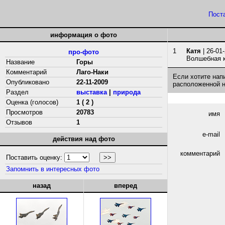
Пост
информация о фото
1
Катя
| 26-01
про-фото
Волшебная к
Название
Горы
Комментарий
Лаго-Наки
Если хотите нап
Опубликовано
22-11-2009
расположенной 
Раздел
выставка
|
природа
Оценка (голосов)
1 ( 2 )
Просмотров
20783
имя
Отзывов
1
e-mail
действия над фото
комментарий
Поставить оценку:
Запомнить в интересных фото
назад
вперед