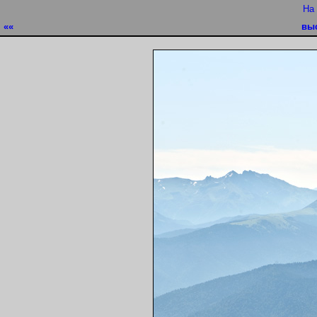
На
««
вы