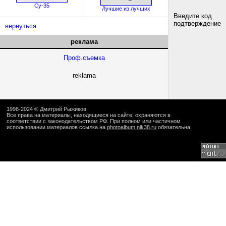
Су-35
Лучшие из лучших
Введите код
подтверждение
вернуться
реклама
Проф.съемка
reklama
1998-2024 ©
Дмитрий Рыжиков
.
Все права на материалы, находящиеся на сайте, охраняются в
соответствии с законодательством РФ. При полном или частичном
использовании материалов ссылка на
photoalbum.nik38.ru
обязательна.