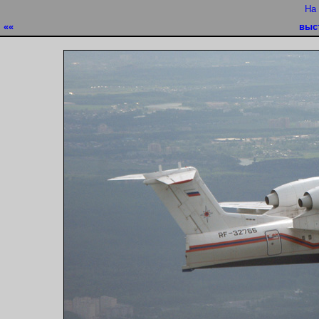
На
««
выс