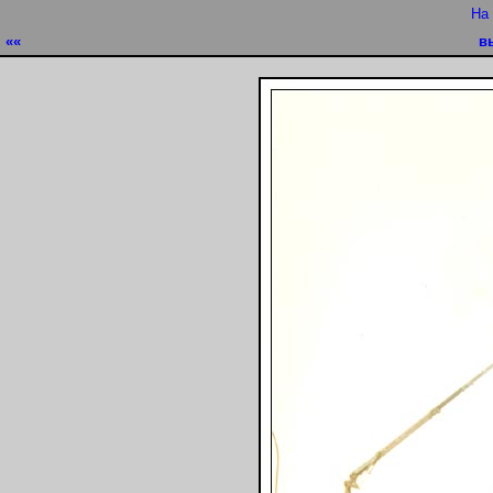
На
««
в