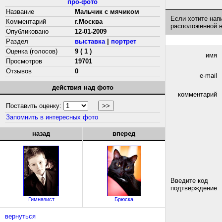
про-фото
Название
Мальчик с мячиком
Если хотите нап
Комментарий
г.Москва
расположенной 
Опубликовано
12-01-2009
Раздел
выставка
|
портрет
Оценка (голосов)
9 ( 1 )
имя
Просмотров
19701
Отзывов
0
e-mail
действия над фото
комментарий
Поставить оценку:
Запомнить в интересных фото
назад
вперед
Введите код
подтверждение
Гимназист
Брюска
вернуться