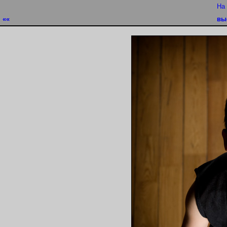
На
««
вы