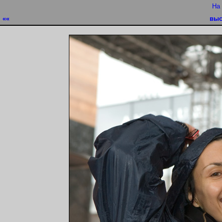
На
««
выс