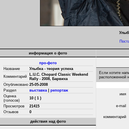
Улыб
Пост
информация о фото
про-фото
Название
Улыбка - теория успеха
Если хотите нап
L.U.C. Chopard Classic Weekend
Комментарий
расположенной 
Rally - 2008, Барвиха
Опубликовано
25-05-2008
Раздел
выставка
|
репортаж
имя
Оценка
10 ( 1 )
(голосов)
e-mail
Просмотров
21415
Отзывов
0
комментарий
действия над фото