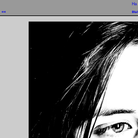
На
««
вы