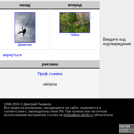
назад
вперед
Чайка
Введите код
подтверждение
Джампер
вернуться
реклама
Проф.съемка
reklama
1998-2024 ©
Дмитрий Рыжиков
.
Все права на материалы, находящиеся на сайте, охраняются в
соответствии с законодательством РФ. При полном или частичном
использовании материалов ссылка на
photoalbum.nik38.ru
обязательна.