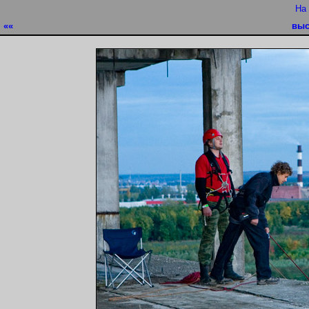
На
««
выс