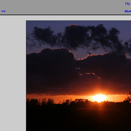
На
««
вы