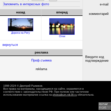
Запомнить в интересных фото
e-mail
назад
вперед
комментарий
Дорога на Ригу
Огни
вернуться
реклама
Введите код
Проф.съемка
подтверждение
reklama
1998-2024 ©
Дмитрий Рыжиков
.
Все права на материалы, находящиеся на сайте, охраняются в
соответствии с законодательством РФ. При полном или частичном
использовании материалов ссылка на
photoalbum.nik38.ru
обязательна.