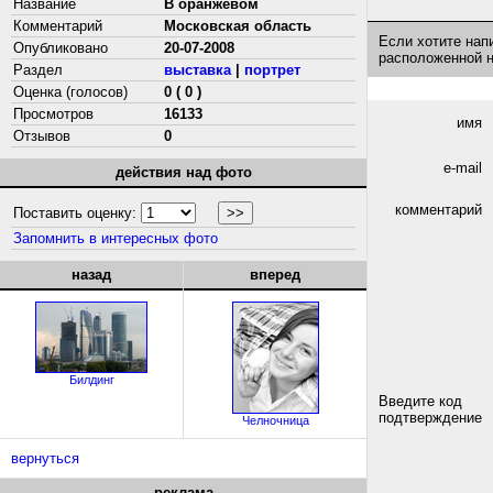
Название
В оранжевом
Комментарий
Московская область
Если хотите нап
Опубликовано
20-07-2008
расположенной 
Раздел
выставка
|
портрет
Оценка (голосов)
0 ( 0 )
Просмотров
16133
имя
Отзывов
0
e-mail
действия над фото
комментарий
Поставить оценку:
Запомнить в интересных фото
назад
вперед
Билдинг
Введите код
подтверждение
Челночница
вернуться
реклама