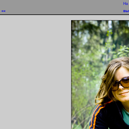
На
««
вы