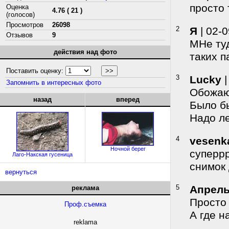
просто 
Оценка
4.76 ( 21 )
(голосов)
Просмотров
26098
2
Я
| 02-0
Отзывов
9
МНе туд
действия над фото
таких п
Поставить оценку:
3
Lucky
|
Запомнить в интересных фото
Обожаю 
назад
вперед
Было бы
Надо ле
4
vesenk
Ночной берег
суперрр
Лаго-Накская гусеница
снимок 
вернуться
5
Апрел
реклама
Просто
Проф.съемка
А где н
reklama