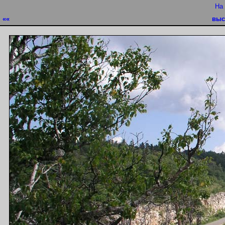
На
««
выс