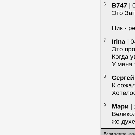
6
B747
| 
Это Зап
Ник - р
7
Irina
| 0
Это про
Когда у
У меня 
8
Сергей
К сожа
Хотелос
9
Мэри
| 
Великол
же духе
Если хотите нап