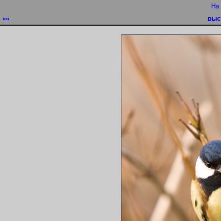
На
««
выс