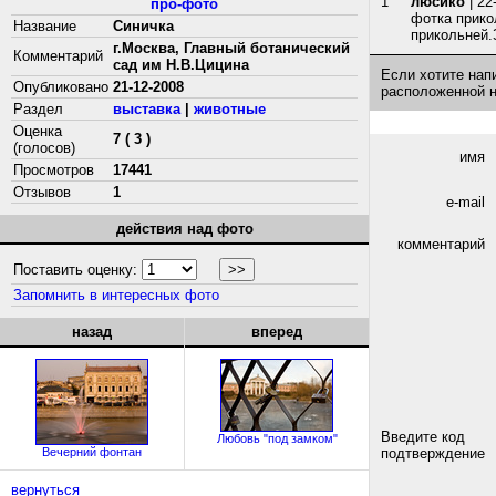
1
люсико
| 22
про-фото
фотка прико
Название
Синичка
прикольней.
г.Москва, Главный ботанический
Комментарий
сад им Н.В.Цицина
Если хотите нап
Опубликовано
21-12-2008
расположенной 
Раздел
выставка
|
животные
Оценка
7 ( 3 )
(голосов)
имя
Просмотров
17441
Отзывов
1
e-mail
действия над фото
комментарий
Поставить оценку:
Запомнить в интересных фото
назад
вперед
Введите код
Любовь "под замком"
Вечерний фонтан
подтверждение
вернуться