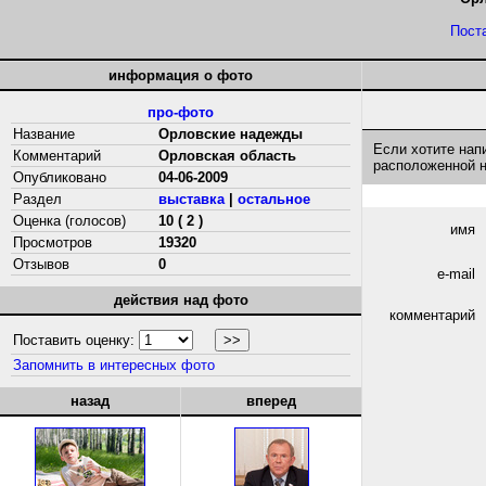
Пост
информация о фото
про-фото
Название
Орловские надежды
Если хотите нап
Комментарий
Орловская область
расположенной 
Опубликовано
04-06-2009
Раздел
выставка
|
остальное
Оценка (голосов)
10 ( 2 )
имя
Просмотров
19320
Отзывов
0
e-mail
действия над фото
комментарий
Поставить оценку:
Запомнить в интересных фото
назад
вперед