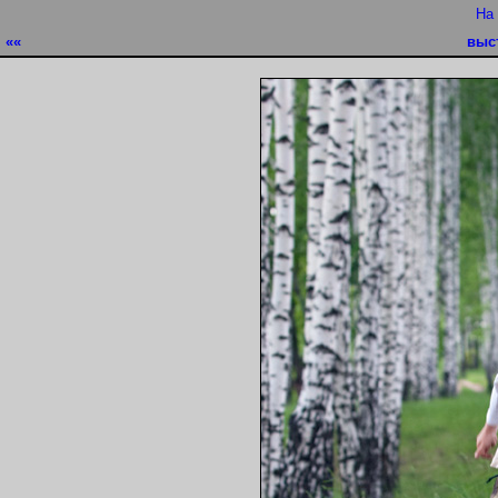
На
««
выс