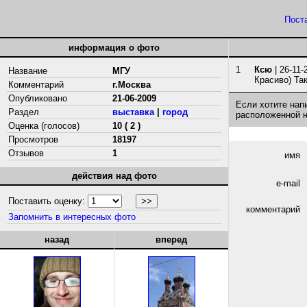
Пост
информация о фото
1
Ксю
| 26-11-
Название
МГУ
Красиво) Та
Комментарий
г.Москва
Опубликовано
21-06-2009
Если хотите нап
Раздел
выставка
|
город
расположенной 
Оценка (голосов)
10 ( 2 )
Просмотров
18197
Отзывов
1
имя
действия над фото
e-mail
Поставить оценку:
комментарий
Запомнить в интересных фото
назад
вперед