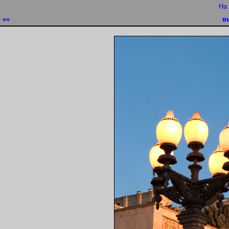
На
««
в