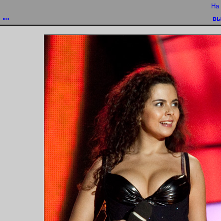
На
««
вы