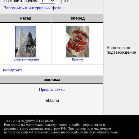
Поставить оценку:
Запомнить в интересных фото
назад
вперед
Введите код
подтверждение
Киевский вокзал
Калина
вернуться
реклама
Проф.съемка
reklama
1998-2024 ©
Дмитрий Рыжиков
.
Все права на материалы, находящиеся на сайте, охраняются в
соответствии с законодательством РФ. При полном или частичном
использовании материалов ссылка на
photoalbum.nik38.ru
обязательна.