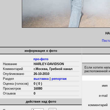
HA
Пост
информация о фото
про-фото
Название
HARLEY-DAVIDSON
Если хотите нап
Комментарий
г.Москва, Гребной канал
расположенной 
Опубликовано
26-10-2010
Раздел
выставка
|
репортаж
Оценка (голосов)
0 ( 0 )
имя
Просмотров
16080
Отзывов
0
e-mail
действия над фото
комментарий