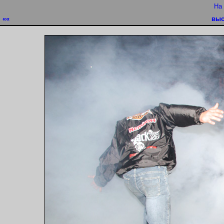
На
««
выс