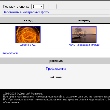
Поставить оценку:
Запомнить в интересных фото
назад
вперед
Дорога в АД
Ночь на водохранилище
вернуться
реклама
Проф.съемка
reklama
1998-2024 ©
Дмитрий Рыжиков
.
Все права на материалы, находящиеся на сайте, охраняются в соответствии с зак
РФ. При полном или частичном использовании материалов ссылка на
photoalbum.ni
обязательна.