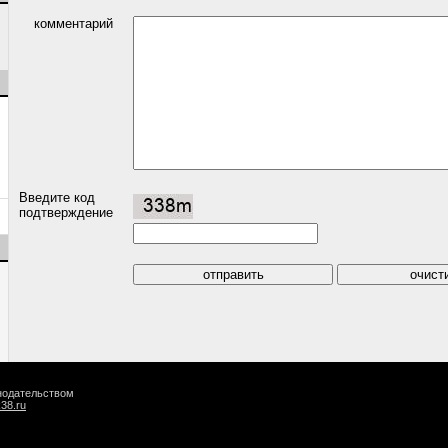
комментарий
Введите код
подтверждение
онодательством
k38.ru