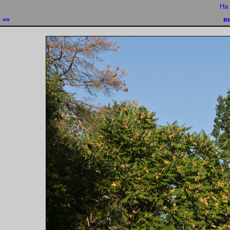
На
««
в