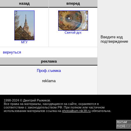
назад
вперед
Святой дух
Введите код
подтверждение
МГУ
вернуться
реклама
Проф.съемка
reklama
1998-2024 ©
Дмитрий Рыжиков
.
Все права на материалы, находящиеся на сайте, охраняются в
соответствии с законодательством РФ. При полном или частичном
использовании материалов ссылка на
photoalbum.nik38.ru
обязательна.