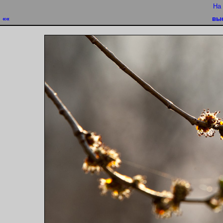
На
««
вы