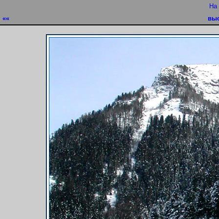
На
««
выс