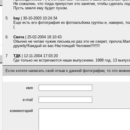
Не сожалею, что тогда пропустил это занятие, чтобы сделать по
Пусть земля ему будет пухом.
5
bay
| 30-10-2003 10:24:34
Еще есть его фотография из фотоальбома группы и, наверно, тол
(
6
Света
| 25-02-2004 18:10:43
Обычно не читаю чужие письма,но раз это не секрет, прочла.Мал
дружбу!Каждый из вас-Настоящий Человек!!!!!!!!
7
ТДК
| 12-11-2004 17:03:20
Где только не встречаются наши выпускники. 1988 год. 13 выпуск
Если хотите написать свой отзыв к данной фотографии, то это можн
имя
e-mail
комментарий