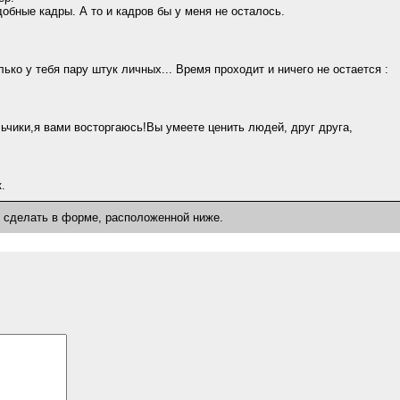
добные кадры. А то и кадров бы у меня не осталось.
ько у тебя пару штук личных... Время проходит и ничего не остается :
ьчики,я вами восторгаюсь!Вы умеете ценить людей, друг друга,
.
о сделать в форме, расположенной ниже.