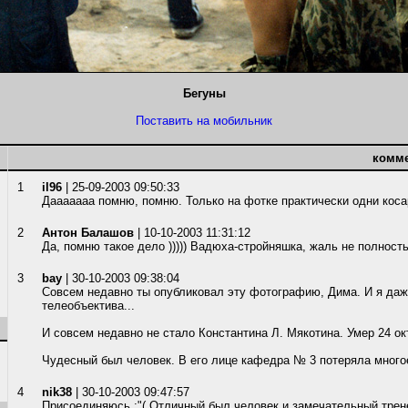
Бегуны
Поставить на мобильник
комм
1
il96
| 25-09-2003 09:50:33
Дааааааа помню, помню. Только на фотке практически одни косари
2
Антон Балашов
| 10-10-2003 11:31:12
Да, помню такое дело ))))) Вадюха-стройняшка, жаль не полностью
3
bay
| 30-10-2003 09:38:04
Совсем недавно ты опубликовал эту фотографию, Дима. И я даже
телеобъектива...
И совсем недавно не стало Константина Л. Мякотина. Умер 24 ок
Чудесный был человек. В его лице кафедра № 3 потеряла многое
4
nik38
| 30-10-2003 09:47:57
Присоединяюсь :"( Отличный был человек и замечательный трен