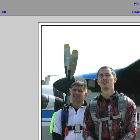
На
««
выс