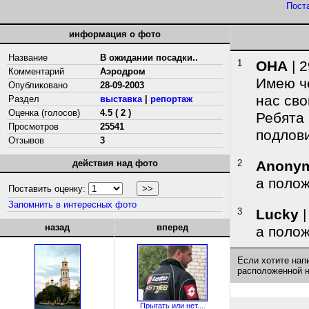
Пост
информация о фото
Название
В ожидании посадки..
1
ОНА
| 2
Комментарий
Аэродром
Имею че
Опубликовано
28-09-2003
нас сво
Раздел
выставка
|
репортаж
Оценка (голосов)
4.5 ( 2 )
Ребята 
Просмотров
25541
подлов
Отзывов
3
действия над фото
2
Anony
а поло
Поставить оценку:
Запомнить в интересных фото
3
Lucky
|
назад
вперед
а полож
Если хотите нап
расположенной 
Прыгать или нет....