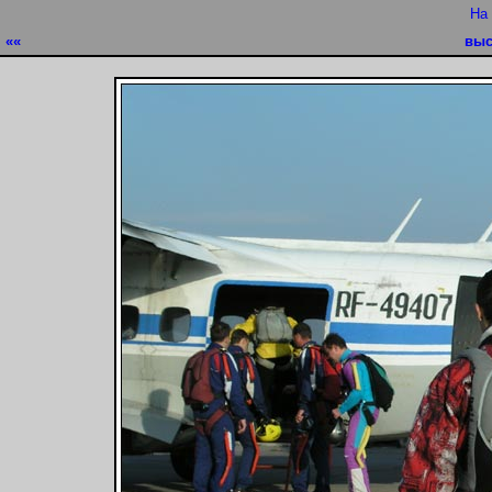
На
««
выс