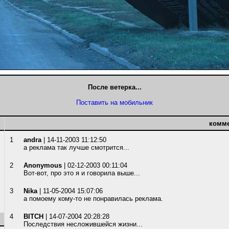
После ветерка...
Поставить на мобильник
комм
1
andra
| 14-11-2003 11:12:50
а реклама так лучше смотрится...
2
Anonymous
| 02-12-2003 00:11:04
Вот-вот, про это я и говорила выше...
3
Nika
| 11-05-2004 15:07:06
а помоему кому-то не понравилась реклама.
4
BITCH
| 14-07-2004 20:28:28
Последствия несложившейся жизни...