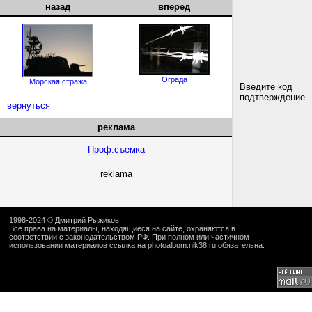
назад
вперед
Ограда
Морская стража
Введите код
подтверждение
вернуться
реклама
Проф.съемка
reklama
1998-2024 ©
Дмитрий Рыжиков
.
Все права на материалы, находящиеся на сайте, охраняются в
соответствии с законодательством РФ. При полном или частичном
использовании материалов ссылка на
photoalbum.nik38.ru
обязательна.