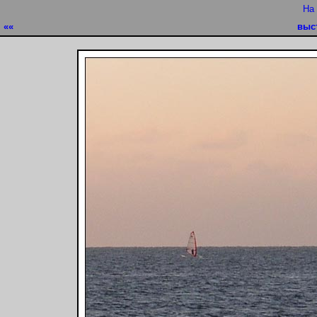
На
««
выс