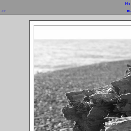
На
««
в