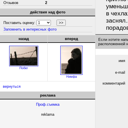
Отзывов
2
уменьше
действия над фото
в чехла
заснял.
Поставить оценку:
порадо
Запомнить в интересных фото
назад
вперед
Если хотите нап
расположенной 
имя
Побег
e-mail
Нимфа
комментарий
вернуться
реклама
Проф.съемка
reklama