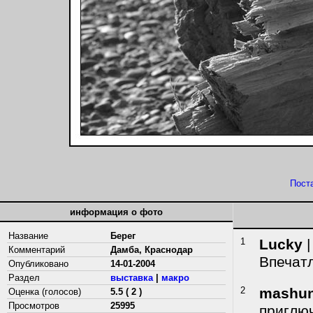
Пост
информация о фото
Название
Берег
1
Lucky
|
Комментарий
Дамба, Краснодар
Впечат
Опубликовано
14-01-2004
Раздел
выставка
|
макро
2
mashu
Оценка (голосов)
5.5 ( 2 )
Просмотров
25995
приглюч