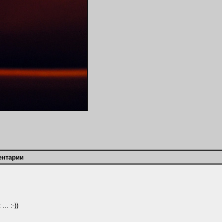
ентарии
. :-))