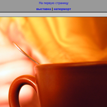
На первую страницу
выставка
|
натюрморт