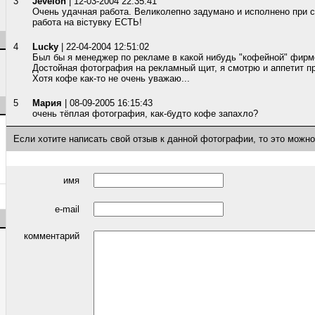
3
Jevelon
| 12-03-2004 22:35:41
Очень удачная работа. Великолепно задумано и исполнено при св
работа на вістувку ЕСТЬ!
4
Lucky
| 22-04-2004 12:51:02
Был бы я менеджер по рекламе в какой нибудь "кофейной" фирме
Достойная фотография на рекламный щит, я смотрю и аппетит пр
Хотя кофе как-то не очень уважаю...
5
Мария
| 08-09-2005 16:15:43
очень тёплая фотография, как-будто кофе запахло?
Если хотите написать свой отзыв к данной фотографии, то это можн
имя
e-mail
комментарий