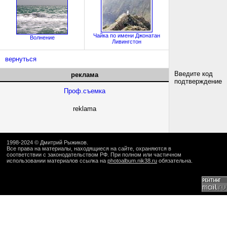
Чайка по имени Джонатан
Волнение
Ливингстон
вернуться
Введите код
реклама
подтверждение
Проф.съемка
reklama
1998-2024 ©
Дмитрий Рыжиков
.
Все права на материалы, находящиеся на сайте, охраняются в
соответствии с законодательством РФ. При полном или частичном
использовании материалов ссылка на
photoalbum.nik38.ru
обязательна.