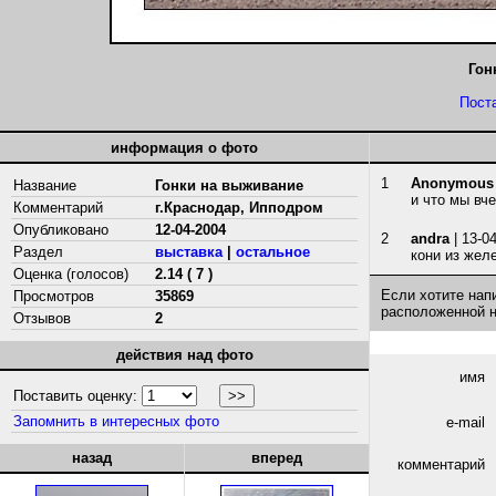
Гон
Пост
информация о фото
1
Anonymous
Название
Гонки на выживание
и что мы вч
Комментарий
г.Краснодар, Ипподром
Опубликовано
12-04-2004
2
andra
| 13-0
Раздел
выставка
|
остальное
кони из желе
Оценка (голосов)
2.14 ( 7 )
Если хотите нап
Просмотров
35869
расположенной 
Отзывов
2
действия над фото
имя
Поставить оценку:
Запомнить в интересных фото
e-mail
назад
вперед
комментарий