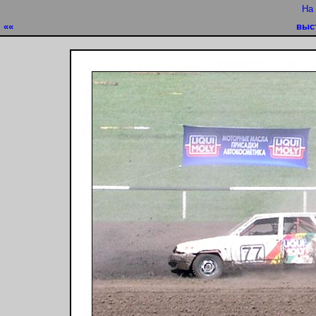
На
««
выс