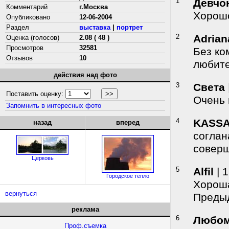
1
Девчо
Комментарий
г.Москва
Хорошо
Опубликовано
12-06-2004
Раздел
выставка
|
портрет
2
Adrian
Оценка (голосов)
2.08 ( 48 )
Просмотров
32581
Без ко
Отзывов
10
любите
действия над фото
3
Света
Поставить оценку:
Очень 
Запомнить в интересных фото
4
KASS
назад
вперед
соглан
соверш
Церковь
5
Alfil
| 
Городское тепло
Хороша
вернуться
Предыд
реклама
6
Любо
Проф.съемка