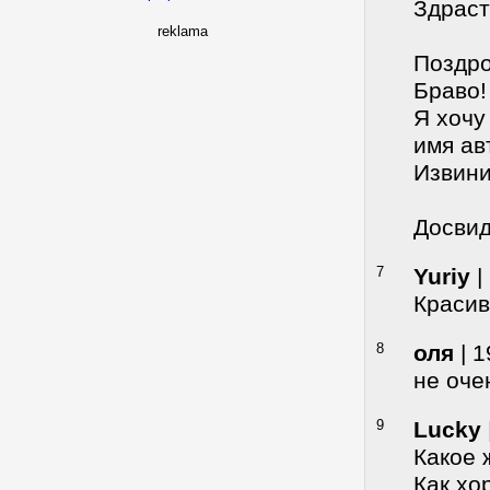
Здраст
reklama
Поздро
Браво!
Я хочу 
имя ав
Извини
Досвид
7
Yuriy
|
Красив
8
оля
| 1
не очен
9
Lucky
Какое 
Как хо