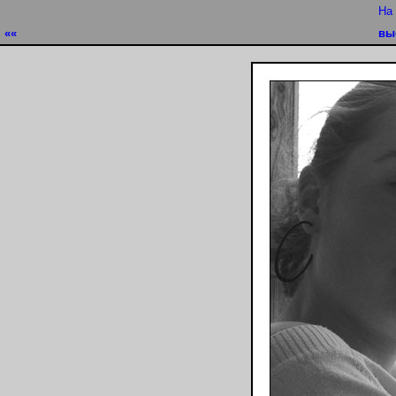
На
««
вы