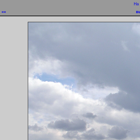
На
««
в