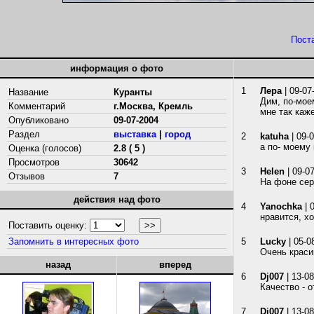
Пост
информация о фото
1
Лера
| 09-07
Название
Куранты
Дим, по-мое
Комментарий
г.Москва, Кремль
мне так каж
Опубликовано
09-07-2004
Раздел
выставка
|
город
2
katuha
| 09-
а по- моему
Оценка (голосов)
2.8 ( 5 )
Просмотров
30642
3
Helen
| 09-0
Отзывов
7
На фоне сер
действия над фото
4
Yanochka
| 
нравится, х
Поставить оценку:
Запомнить в интересных фото
5
Lucky
| 05-0
Очень краси
назад
вперед
6
Dj007
| 13-08
Качество - о
7
Dj007
| 13-08