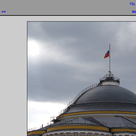
На
««
в