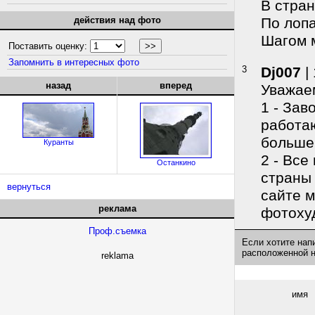
В стран
действия над фото
По лопа
Шагом 
Поставить оценку:
Запомнить в интересных фото
3
Dj007
|
назад
вперед
Уважае
1 - Зав
работаю
больше
Куранты
2 - Все
Останкино
страны 
вернуться
сайте 
реклама
фотоху
Проф.съемка
Если хотите нап
расположенной 
reklama
имя