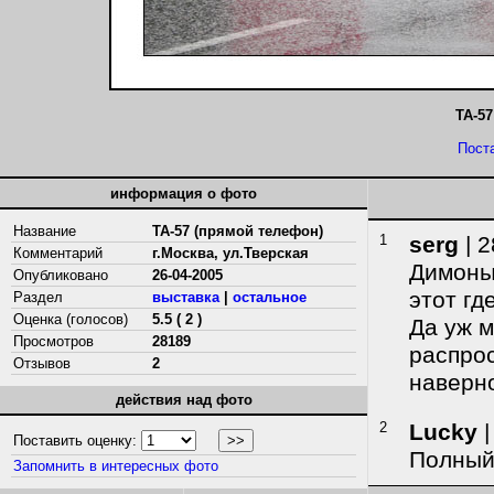
ТА-57
Пост
информация о фото
Название
ТА-57 (прямой телефон)
1
serg
| 2
Комментарий
г.Москва, ул.Тверская
Димоныч
Опубликовано
26-04-2005
этот где
Раздел
выставка
|
остальное
Оценка (голосов)
5.5 ( 2 )
Да уж 
Просмотров
28189
распрос
Отзывов
2
наверн
действия над фото
2
Lucky
|
Поставить оценку:
Полный 
Запомнить в интересных фото