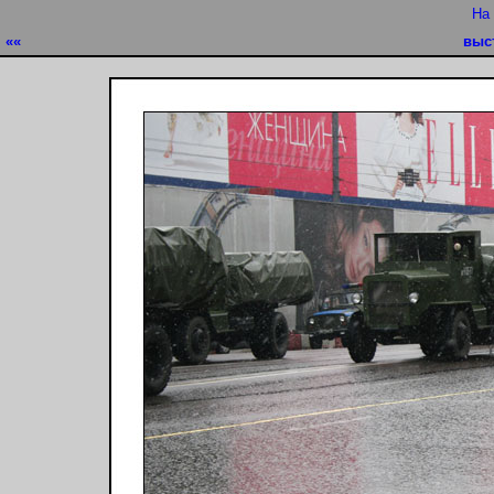
На
««
выс