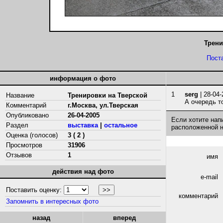
Трени
Пост
информация о фото
1
serg
| 28-04-
Название
Тренировки на Тверской
А очередь то
Комментарий
г.Москва, ул.Тверская
Опубликовано
26-04-2005
Если хотите нап
Раздел
выставка
|
остальное
расположенной 
Оценка (голосов)
3 ( 2 )
Просмотров
31906
Отзывов
1
имя
действия над фото
e-mail
Поставить оценку:
комментарий
Запомнить в интересных фото
назад
вперед