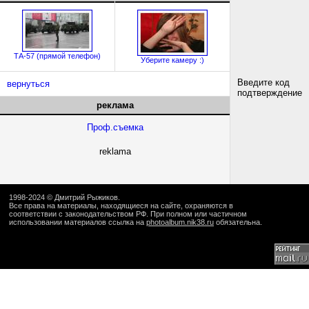
ТА-57 (прямой телефон)
Уберите камеру :)
Введите код
вернуться
подтверждение
реклама
Проф.съемка
reklama
1998-2024 ©
Дмитрий Рыжиков
.
Все права на материалы, находящиеся на сайте, охраняются в
соответствии с законодательством РФ. При полном или частичном
использовании материалов ссылка на
photoalbum.nik38.ru
обязательна.