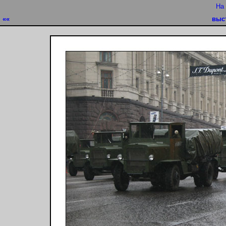
На
««
выс