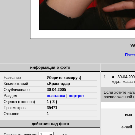
Уб
Пост
информация о фото
1
я
| 30-04-200
Название
Уберите камеру :)
мда...маша 
Комментарий
г.Краснодар
Опубликовано
30-04-2005
Если хотите нап
Раздел
выставка
|
портрет
расположенной 
Оценка (голосов)
1 ( 3 )
Просмотров
35471
Отзывов
1
имя
действия над фото
e-mail
Поставить оценку: