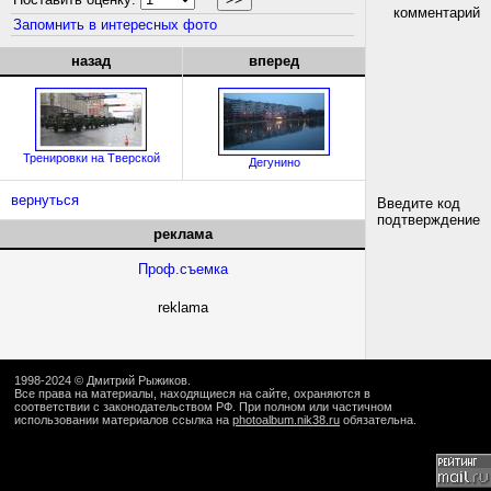
комментарий
Запомнить в интересных фото
назад
вперед
Тренировки на Тверской
Дегунино
вернуться
Введите код
подтверждение
реклама
Проф.съемка
reklama
1998-2024 ©
Дмитрий Рыжиков
.
Все права на материалы, находящиеся на сайте, охраняются в
соответствии с законодательством РФ. При полном или частичном
использовании материалов ссылка на
photoalbum.nik38.ru
обязательна.