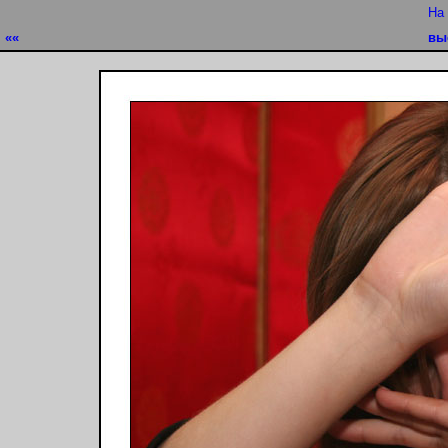
На
««
вы